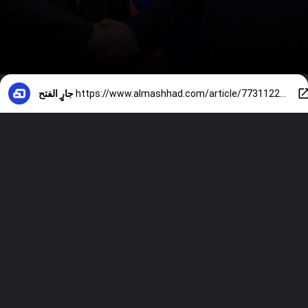
https://www.almashhad.com/article/773112298002792-News/452059576066033-%D8%A8%D9%88%D8%AA%D9%8A%D9%86-%D9%81%D9%8A-%D8%A7%D9%84%D8%B5%D9%8A%D9%86-%D8%A7%D9%84%D8%BA%D8%A7%D8%B2-%D9%88%D8%A7%D9%84%D8%AD%D8%B1%D8%A8-%D8%A7%D9%84%D8%A5%D9%8A%D8%B1%D8%A7%D9%86%D9%8A%D8%A9-%D8%B6%D9%85%D9%86-%D9%85%D8%A8%D8%A7%D8%AD%D8%AB%D8%A7%D8%AA-%D9%82%D9%85%D8%A9-%D8%A8%D9%83%D9%8A%D9%86/
جارٍ الفتح