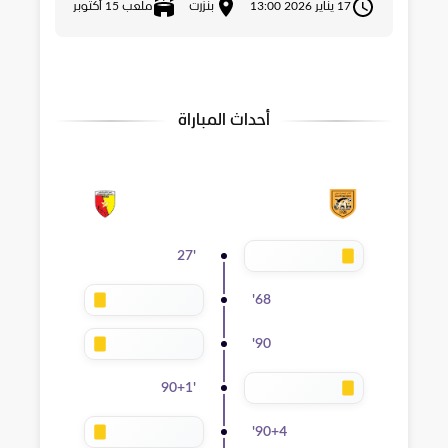
17 يناير 2026 13:00
بنزرت
ملعب 15 أكتوبر
أحداث المباراة
27
'
'
68
'
90
90+1
'
'
90+4