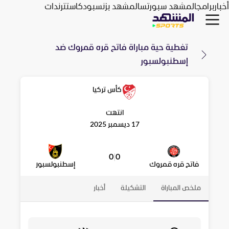
أخبار
برامج
المشهد سبورتس
المشهد بزنس
بودكاست
ترندات
تغطية حية مباراة
فاتح قره قمروك
ضد
إسطنبولسبور
كأس تركيا
انتهت
17 ديسمبر 2025
0
|
0
فاتح قره قمروك
إسطنبولسبور
ملخص المباراة
التشكيلة
أخبار