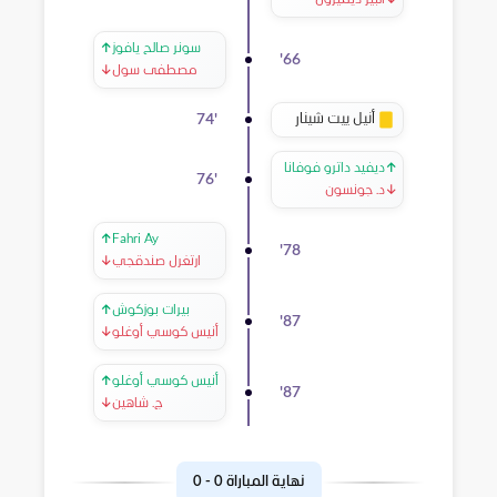
↓
ألبير ديميرول
سونر صالح يافوز
↑
'
66
مصطفى سول
↓
أنيل ييت شينار
74
'
↑
ديفيد داترو فوفانا
76
'
↓
د. جونسون
↑
Fahri Ay
'
78
ارتغرل صندقجي
↓
بيرات بوزكوش
↑
'
87
أنيس كوسي أوغلو
↓
أنيس كوسي أوغلو
↑
'
87
ج. شاهين
↓
نهاية المباراة
0
-
0