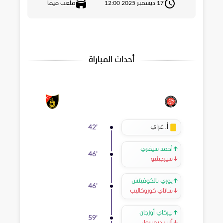
17 ديسمبر 2025 12:00
ملعب فيفا
أحداث المباراة
أ. غراي
42
'
↑
أحمد سيفري
46
'
↓
سيرجينيو
↑
يوري بالكوفيتش
46
'
↓
شاتاي كوروكاليب
↑
بيركاي أوزجان
59
'