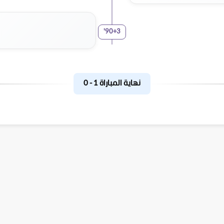
'
90+3
نهاية المباراة
1
-
0