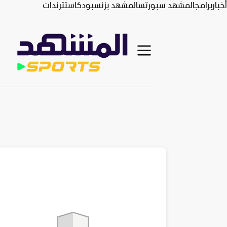
أخبار
برامج
المشهد سبورتس
المشهد بزنس
بودكاست
ترندات