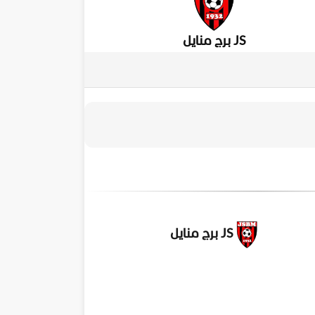
JS برج منايل
JS برج منايل