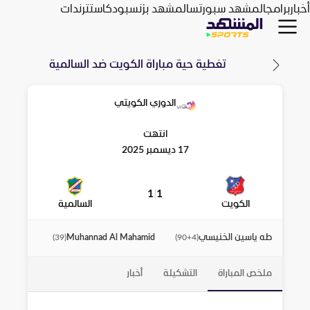
أخبار
برامج
المشهد سبورتس
المشهد بزنس
بودكاست
ترندات
تغطية حية مباراة
الكويت
ضد
السالمية
الدوري الكويتي
انتهت
17 ديسمبر 2025
1
|
1
الكويت
السالمية
طه ياسين الخنيسي
Muhannad Al Mahamid
)
39
(
)
90+4
(
ملخص المباراة
التشكيلة
أخبار