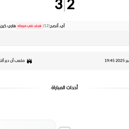
3
|
2
)
12
(
آي. أنصح
هاري كين
هدف في مرماه
ملعب أن دير آلت
أحداث المباراة