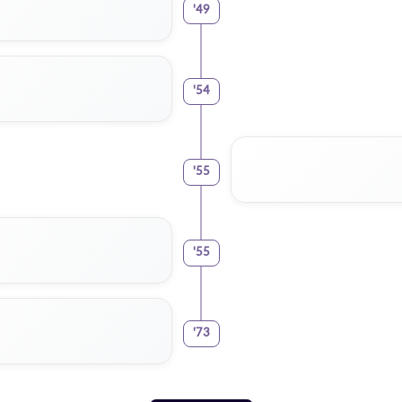
'
49
'
54
'
55
'
55
'
73