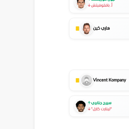
أ. بافلوفيتش
↓
هاري كين
Vincent Kompany
سيرج جنابري
↑
"لينارت كارل"
↓