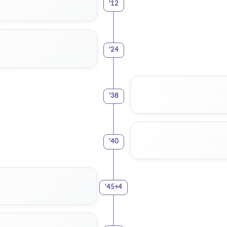
'
12
'
24
'
38
'
40
'
45+4