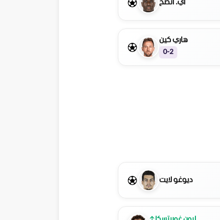
آي. أنصح
هاري كين
0-2
ديوغو لايت
ليون غوريتسكا
↑