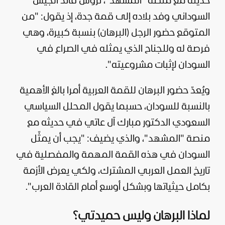
حديثه مع منصة "المشهد"، ترؤس قائد الجيش
السوداني وفد بلاده إلى قمة جدة، إذ يقول: "من
المتوقع حضور الرجل (البرهان) بنسبة كبيرة، وهي
فرصة له وللجناح الذي يمثله في الصراع في
السودان لإثبات مشروعيته".
ويُعدّ حضور البرهان للقمة العربية أمرا بالغ الأهمية
بالنسبة للسودان، حسبما يقول المحلل السياسي
السعودي الدكتور مبارك آل عاتي في حديثه مع
منصة "المشهد"، والذي يضيف: "يجب أن يمثّل
السودان في هذه القمة المهمة والمفصلية في
تاريخ العمل العربي المشترك، ولكي يعرض الأزمة
بكامل حيثياتها وبشكل أوسع أمام القادة العرب".
لماذا البرهان وليس حميدتي؟