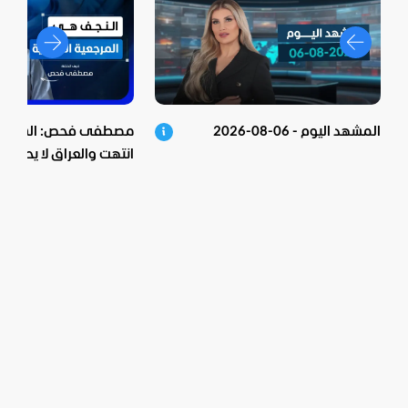
المشهد اليوم - 06-08-2026
مصطفى فحص: الشيعية 
انتهت والعراق لا يحكم م