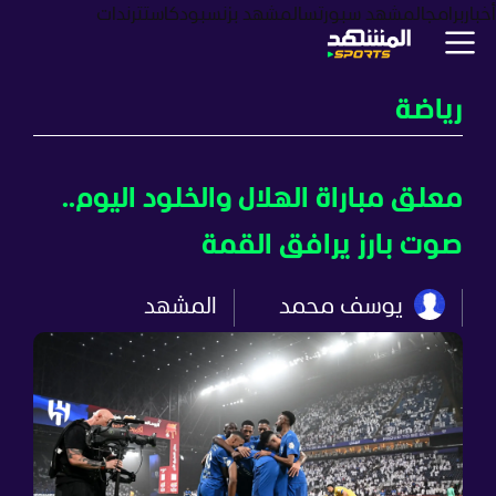
أخبار
برامج
المشهد سبورتس
المشهد بزنس
بودكاست
ترندات
رياضة
معلق مباراة الهلال والخلود اليوم..
صوت بارز يرافق القمة
يوسف محمد
المشهد